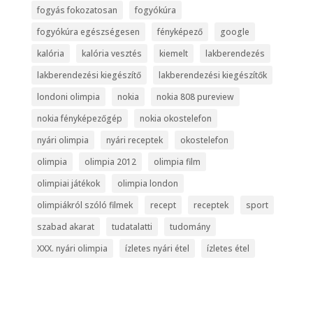
fogyás fokozatosan
fogyókúra
fogyókúra egészségesen
fényképező
google
kalória
kalória vesztés
kiemelt
lakberendezés
lakberendezési kiegészítő
lakberendezési kiegészítők
londoni olimpia
nokia
nokia 808 pureview
nokia fényképezőgép
nokia okostelefon
nyári olimpia
nyári receptek
okostelefon
olimpia
olimpia 2012
olimpia film
olimpiai játékok
olimpia london
olimpiákról szóló filmek
recept
receptek
sport
szabad akarat
tudatalatti
tudomány
XXX. nyári olimpia
ízletes nyári étel
ízletes étel