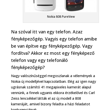
Nokia 808 PureView
Na szóval itt van egy telefon. Azaz
fényképezőgép. Vagyis egy telefon amibe
be van építve egy fényképezőgép. Vagy
fordítva? Akkor ez most egy fényképező
telefon vagy egy telefonáló
fényképezőgép?
Nagy valószínűséggel megoszlanak a vélemények a
Nokia új modelljével kapcsolatban. Elég az igen nagy
ugrásnak számító 41 megapixeles kamerát alapul
vennünk, a finnek ugyanis ekkora érzékelővel és Carl
Zeiss lencsékkel látták el az új modell a 808
kameráját, amivel bizony feladta a házi feladatot
konkurenciáinak.