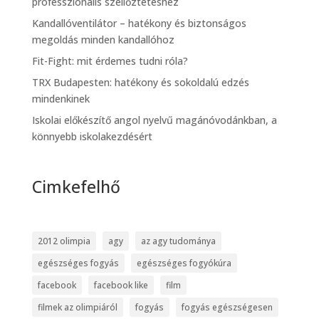
professzionális szellőztetéshez
Kandallóventilátor – hatékony és biztonságos
megoldás minden kandallóhoz
Fit-Fight: mit érdemes tudni róla?
TRX Budapesten: hatékony és sokoldalú edzés
mindenkinek
Iskolai előkészítő angol nyelvű magánóvodánkban, a
könnyebb iskolakezdésért
Cimkefelhő
2012 olimpia
agy
az agy tudománya
egészséges fogyás
egészséges fogyókúra
facebook
facebook like
film
filmek az olimpiáról
fogyás
fogyás egészségesen