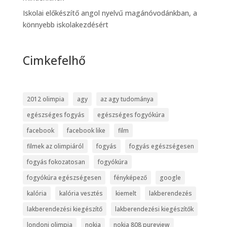
Iskolai előkészítő angol nyelvű magánóvodánkban, a
könnyebb iskolakezdésért
Cimkefelhő
2012 olimpia
agy
az agy tudománya
egészséges fogyás
egészséges fogyókúra
facebook
facebook like
film
filmek az olimpiáról
fogyás
fogyás egészségesen
fogyás fokozatosan
fogyókúra
fogyókúra egészségesen
fényképező
google
kalória
kalória vesztés
kiemelt
lakberendezés
lakberendezési kiegészítő
lakberendezési kiegészítők
londoni olimpia
nokia
nokia 808 pureview