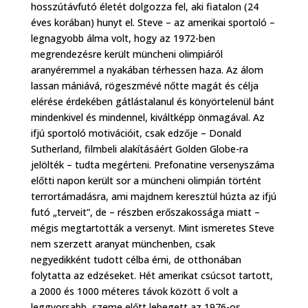
hosszútávfutó életét dolgozza fel, aki fiatalon (24
éves korában) hunyt el. Steve – az amerikai sportoló –
legnagyobb álma volt, hogy az 1972-ben
megrendezésre került müncheni olimpiáról
aranyéremmel a nyakában térhessen haza. Az álom
lassan mániává, rögeszmévé nőtte magát és célja
elérése érdekében gátlástalanul és könyörtelenül bánt
mindenkivel és mindennel, kiváltképp önmagával. Az
ifjú sportoló motivációit, csak edzője – Donald
Sutherland, filmbeli alakításáért Golden Globe-ra
jelölték – tudta megérteni. Prefonatine versenyszáma
előtti napon került sor a müncheni olimpián történt
terrortámadásra, ami majdnem keresztül húzta az ifjú
futó „terveit”, de – részben erőszakossága miatt –
mégis megtartották a versenyt. Mint ismeretes Steve
nem szerzett aranyat münchenben, csak
negyedikként tudott célba érni, de otthonában
folytatta az edzéseket. Hét amerikat csúcsot tartott,
a 2000 és 1000 méteres távok között ő volt a
leggyorsabb, szeme előtt lebegett az 1976-os