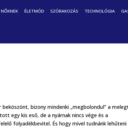
NŐKNEK
ÉLETMÓD
SZÓRAKOZÁS
TECHNOLÓGIA
GA
or beköszönt, bizony mindenki „megbolondul” a melegt
ott egy kis eső, de a nyárnak nincs vége és a
lelő folyadékbevitel. És hogy mivel tudnánk lehűteni