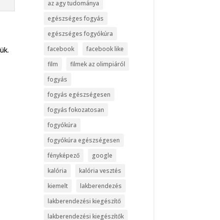
az agy tudománya
egészséges fogyás
egészséges fogyókúra
facebook
facebook like
ük.
film
filmek az olimpiáról
fogyás
fogyás egészségesen
fogyás fokozatosan
fogyókúra
fogyókúra egészségesen
fényképező
google
kalória
kalória vesztés
kiemelt
lakberendezés
lakberendezési kiegészítő
lakberendezési kiegészítők