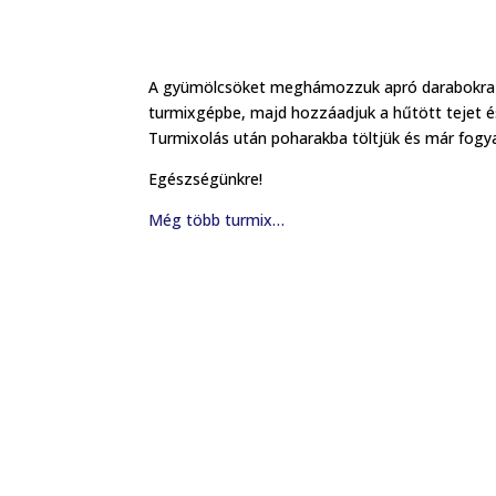
A gyümölcsöket meghámozzuk apró darabokra v
turmixgépbe, majd hozzáadjuk a hűtött tejet és 
Turmixolás után poharakba töltjük és már fogya
Egészségünkre!
Még több turmix…