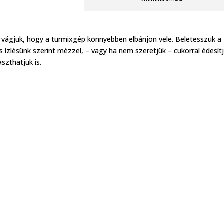
ágjuk, hogy a turmixgép könnyebben elbánjon vele. Beletesszük a
ízlésünk szerint mézzel, – vagy ha nem szeretjük – cukorral édesítj
szthatjuk is.