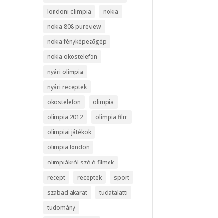
londoni olimpia
nokia
nokia 808 pureview
nokia fényképezőgép
nokia okostelefon
nyári olimpia
nyári receptek
okostelefon
olimpia
olimpia 2012
olimpia film
olimpiai játékok
olimpia london
olimpiákról szóló filmek
recept
receptek
sport
szabad akarat
tudatalatti
tudomány