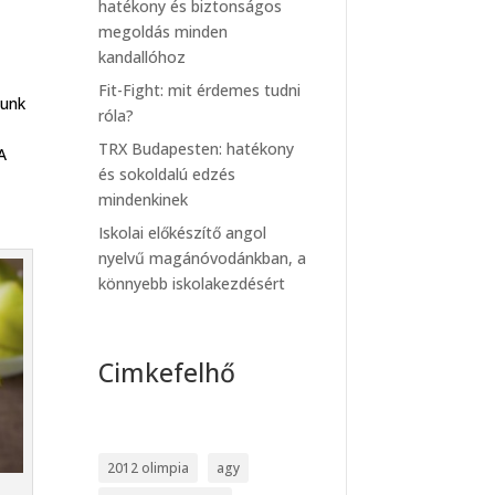
hatékony és biztonságos
megoldás minden
kandallóhoz
Fit-Fight: mit érdemes tudni
yunk
róla?
TRX Budapesten: hatékony
A
és sokoldalú edzés
mindenkinek
Iskolai előkészítő angol
nyelvű magánóvodánkban, a
könnyebb iskolakezdésért
Cimkefelhő
2012 olimpia
agy