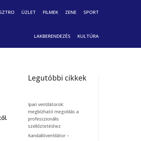
SZTRO
ÜZLET
FILMEK
ZENE
SPORT
LAKBERENDEZÉS
KULTÚRA
Legutóbbi cikkek
Ipari ventilátorok:
megbízható megoldás a
ől.
professzionális
szellőztetéshez
Kandallóventilátor –