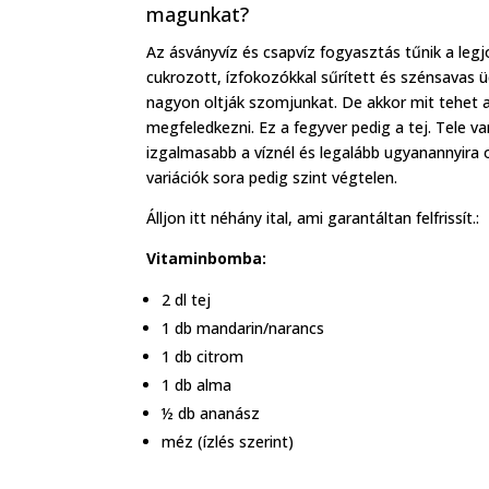
magunkat?
Az ásványvíz és csapvíz fogyasztás tűnik a legj
cukrozott, ízfokozókkal sűrített és szénsavas 
nagyon oltják szomjunkat. De akkor mit tehet a
megfeledkezni. Ez a fegyver pedig a tej. Tele v
izgalmasabb a víznél és legalább ugyanannyira 
variációk sora pedig szint végtelen.
Álljon itt néhány ital, ami garantáltan felfrissít.:
Vitaminbomba:
2 dl tej
1 db mandarin/narancs
1 db citrom
1 db alma
½ db ananász
méz (ízlés szerint)