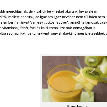
obb megoldásnak, de – valljuk be – ízeket akarunk. Így gyakran
üdítők mellett döntünk, de igaz ami igaz nevéhez nem túl hűen nem
z ember fia-lánya? Van egy „titkos fegyver”, amiről hajlamosak vag
an vitaminnal, fehérjével és kalciummal. Íze már önmagában is
oltja szomjunkat, de turmixként vagy shake-ként még ízletesebbek. 
Vitaminbomba