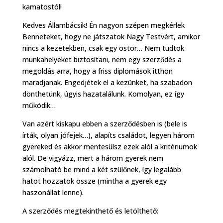
kamatostól!
Kedves Állambácsik! Én nagyon szépen megkérlek
Benneteket, hogy ne játszatok Nagy Testvért, amikor
nincs a kezetekben, csak egy ostor… Nem tudtok
munkahelyeket biztosítani, nem egy szerződés a
megoldás arra, hogy a friss diplomások itthon
maradjanak. Engedjétek el a kezünket, ha szabadon
dönthetünk, úgyis hazatalálunk. Komolyan, ez így
működik…
Van azért kiskapu ebben a szerződésben is (bele is
írták, olyan jófejek…), alapíts családot, legyen három
gyereked és akkor mentesülsz ezek alól a kritériumok
alól. De vigyázz, mert a három gyerek nem
számolható be mind a két szülőnek, így legalább
hatot hozzatok össze (mintha a gyerek egy
haszonállat lenne).
A szerződés megtekinthető és letölthető: