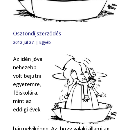
Ösztöndíjszerződés
2012 júl 27.
|
Egyéb
Az idén jóval
nehezebb
volt bejutni
egyetemre,
főiskolára,
mint az
eddigi évek
bármelyikében. Az, hogy valaki államilag