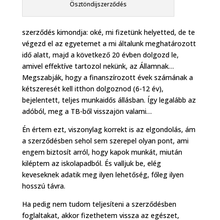
Ösztöndijszerződés
szerződés kimondja: oké, mi fizetünk helyetted, de te
végezd el az egyetemet a mi általunk meghatározott
idő alatt, majd a következő 20 évben dolgozd le,
amivel effektíve tartozol nekünk, az Államnak…
Megszabják, hogy a finanszírozott évek számának a
kétszeresét kell itthon dolgoznod (6-12 év),
bejelentett, teljes munkaidős állásban. Így legalább az
adóból, meg a TB-ből visszajön valami…
Én értem ezt, viszonylag korrekt is az elgondolás, ám
a szerződésben sehol sem szerepel olyan pont, ami
engem biztosít arról, hogy kapok munkát, miután
kiléptem az iskolapadból. És valljuk be, elég
keveseknek adatik meg ilyen lehetőség, főleg ilyen
hosszú távra.
Ha pedig nem tudom teljesíteni a szerződésben
foglaltakat, akkor fizethetem vissza az egészet,