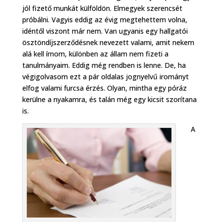
jól fizető munkát külföldön. Elmegyek szerencsét
próbálni. Vagyis eddig az évig megtehettem volna,
idéntől viszont már nem. Van ugyanis egy hallgatói
ösztöndíjszerződésnek nevezett valami, amit nekem
alá kell írnom, különben az állam nem fizeti a
tanulmányaim. Eddig még rendben is lenne. De, ha
végigolvasom ezt a pár oldalas jognyelvű irományt
elfog valami furcsa érzés. Olyan, mintha egy póráz
kerülne a nyakamra, és talán még egy kicsit szorítana
is.
A