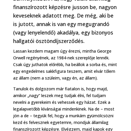
finanszírozott képzésre jusson be, nagyon
keveseknek adatott meg. De még, aki be
is jutott, annak is van egy megugrandó
(vagy lenyelendő) akadálya, egy bizonyos
hallgatói ösztöndíjszerződés.
Lassan kezdem magam úgy érezni, mintha George
Orwell regényének, az 1984-nek szereplője lennék.
Csak úgy juthatok előrébb, ha beállok a sorba és, mint
egy engedelmes sakkfigura teszem, amit elvár tőlem
az állam (nem a szüleim, vagy én, az állam).
Tanulok és dolgozom már fiatalon is, hogy majd,
amikor „nagy” leszek meg tudjak élni, fel tudjam
nevelni a gyerekeim és vehessek egy házat. Ezek a
legalapvetőbb kívánságai mindenkinek. Na de – most
jön a de – tegyük fel, hogy a munkám gyümölcsözni
kezd és felvesznek egyetemre, mondjuk államilag
finanszírozott képzésre. Elvégzem, majd kapok egy