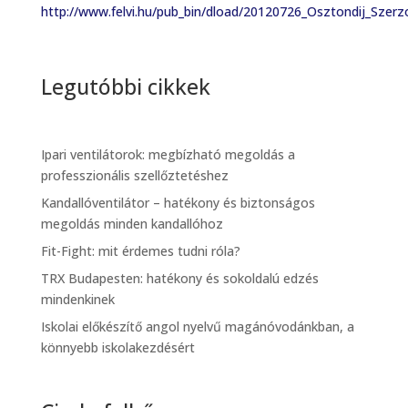
http://www.felvi.hu/pub_bin/dload/20120726_Osztondij_Szer
Legutóbbi cikkek
Ipari ventilátorok: megbízható megoldás a
professzionális szellőztetéshez
Kandallóventilátor – hatékony és biztonságos
megoldás minden kandallóhoz
Fit-Fight: mit érdemes tudni róla?
TRX Budapesten: hatékony és sokoldalú edzés
mindenkinek
Iskolai előkészítő angol nyelvű magánóvodánkban, a
könnyebb iskolakezdésért