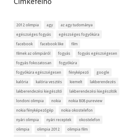
Cimkefelhő
2012 olimpia
agy
az agy tudománya
egészséges fogyás
egészséges fogyókúra
facebook
facebook like
film
filmek az olimpiáról
fogyás
fogyás egészségesen
fogyás fokozatosan
fogyókúra
fogyókúra egészségesen
fényképező
google
kalória
kalória vesztés
kiemelt
lakberendezés
lakberendezési kiegészítő
lakberendezési kiegészítők
londoni olimpia
nokia
nokia 808 pureview
nokia fényképezőgép
nokia okostelefon
nyári olimpia
nyári receptek
okostelefon
olimpia
olimpia 2012
olimpia film