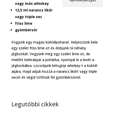
Gyömbérpezsgés
vagy más whiskey
12,5 ml narancs likőr
vagy triple sec
friss lime
gyömbérsör
Fogjunk egy magas koktélpoharat. Helyezzünk bele
egy szelet friss lime-ot és dobjunk rá néhány
jégkockát. Vegyünk még egy szelet lime-ot, de
mielőtt belerakjuk a pohárba, nyomjuk ki a levét a
jégkockákra. Locsoljunk kétujjnyi whiskey-t a koktél
aljára, majd adjuk hozzá a narancs likőrt vagy triple
secet és végül tötltsük fel gyömbérsörrel.
Legutóbbi cikkek