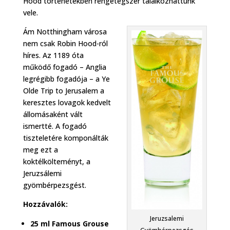
Hood történetekben rengetegszer találkozhattunk
vele.
Ám Notthingham városa
nem csak Robin Hood-ról
híres. Az 1189 óta
működő fogadó – Anglia
legrégibb fogadója – a Ye
Olde Trip to Jerusalem a
keresztes lovagok kedvelt
állomásaként vált
ismertté. A fogadó
tiszteletére komponálták
meg ezt a
koktélkölteményt, a
Jeruzsálemi
gyömbérpezsgést.
Hozzávalók:
Jeruzsalemi
25 ml Famous Grouse