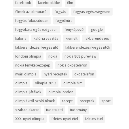
facebook
facebook like
film
filmek az olimpiáról
fogyás
fogyás egészségesen
fogyás fokozatosan
fogyókúra
fogyókúra egészségesen
fényképező
google
kalória
kalória vesztés
kiemelt
lakberendezés
lakberendezési kiegészítő
lakberendezési kiegészítők
londoni olimpia
nokia
nokia 808 pureview
nokia fényképezőgép
nokia okostelefon
nyári olimpia
nyári receptek
okostelefon
olimpia
olimpia 2012
olimpia film
olimpiai játékok
olimpia london
olimpiákról szóló filmek
recept
receptek
sport
szabad akarat
tudatalatti
tudomány
XXX. nyári olimpia
ízletes nyári étel
ízletes étel