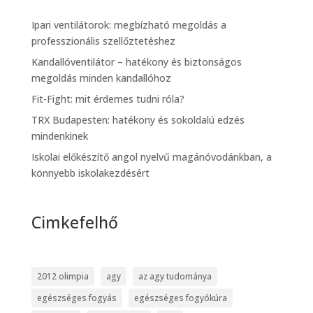
Ipari ventilátorok: megbízható megoldás a
professzionális szellőztetéshez
Kandallóventilátor – hatékony és biztonságos
megoldás minden kandallóhoz
Fit-Fight: mit érdemes tudni róla?
TRX Budapesten: hatékony és sokoldalú edzés
mindenkinek
Iskolai előkészítő angol nyelvű magánóvodánkban, a
könnyebb iskolakezdésért
Cimkefelhő
2012 olimpia
agy
az agy tudománya
egészséges fogyás
egészséges fogyókúra