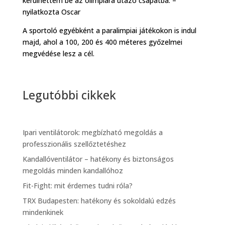
kerülhettem be az olimpiára utazó csapatba. –
nyilatkozta Oscar
A sportoló egyébként a paralimpiai játékokon is indul
majd, ahol a 100, 200 és 400 méteres győzelmei
megvédése lesz a cél.
Legutóbbi cikkek
Ipari ventilátorok: megbízható megoldás a
professzionális szellőztetéshez
Kandallóventilátor – hatékony és biztonságos
megoldás minden kandallóhoz
Fit-Fight: mit érdemes tudni róla?
TRX Budapesten: hatékony és sokoldalú edzés
mindenkinek