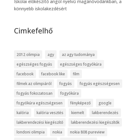
Iskolai előkészítő angol nyelvű magánóvodánkban, a
könnyebb iskolakezdésért
Cimkefelhő
2012 olimpia
agy
az agy tudománya
egészséges fogyás
egészséges fogyókúra
facebook
facebook like
film
filmek az olimpiáról
fogyás
fogyás egészségesen
fogyás fokozatosan
fogyókúra
fogyókúra egészségesen
fényképező
google
kalória
kalória vesztés
kiemelt
lakberendezés
lakberendezési kiegészítő
lakberendezési kiegészítők
londoni olimpia
nokia
nokia 808 pureview