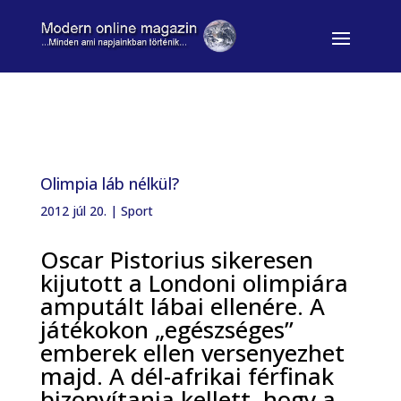
Olimpia láb nélkül?
2012 júl 20.
|
Sport
Oscar Pistorius sikeresen
kijutott a Londoni olimpiára
amputált lábai ellenére. A
játékokon „egészséges”
emberek ellen versenyezhet
majd. A dél-afrikai férfinak
bizonyítania kellett, hogy a