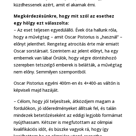
küzdhessenek azért, amit el akarnak érni.
Megkérdezésünkre, hogy mit szól az esethez
egy hölgy ezt válaszolta:
– Az eset teljesen egyedülálló. Évek óta hallunk róla,
hogy a művégtag – amit Oscar Pistorius is „használ” –
előnyt jelenthet. Rengeteg atrocitás érte már emiatt
Oscar sorstársait. Szerintem az jelent előnyt, ha egy
embernek van lába! Örülök, hogy végre döntéshozó
szerepben tetszelgő emberek is belátták, a művégtag
nem előny. Semmilyen szempontból.
Oscar Pistorius egyéni 400m-en és 4×400-as váltón is
képviseli majd hazáját.
– Célom, hogy jól teljesítsek, átközdjem magam a
fordulókon, jó időeredményeket állítsak fel, és talán
mindezek betetőzéseként az eddigi legjobb formámat
nyújthassam. Kétszer is megfutottam az olimpiai
kvalifikációs időt, és büszke vagyok rá, hogy így