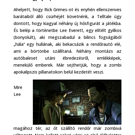
Ahelyett, hogy Rick Grimes-ot és enyhén ellenszenves
barátaiból álló csürhéjét követnénk, a Telltale úgy
döntött, hogy kiagyal néhány új hősfigurát a játékba.
És belép a történetbe Lee Everett, egy elítélt gyilkos
(bonyolult), aki megszabadul a bilincs fogságából
„hála” egy hullának, aki bekacsázik a rendőrautó elé,
ami a börtönbe szállítaná. Néhány montázs az
autóbaleset utáni ébredezésről, emlékképek,
menekülő emberek. Már sejthetjük, hogy a zombi
apokalipszis pillanatokon belül kezdetét veszi.
Mire
Lee
magához tér, az őt szállító rendőr már zombivá