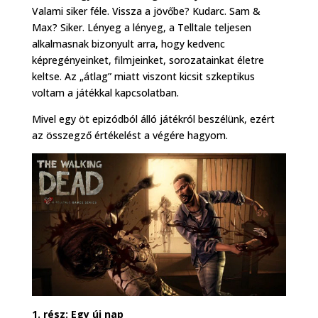
Valami siker féle. Vissza a jövőbe? Kudarc. Sam &
Max? Siker. Lényeg a lényeg, a Telltale teljesen
alkalmasnak bizonyult arra, hogy kedvenc
képregényeinket, filmjeinket, sorozatainkat életre
keltse. Az „átlag” miatt viszont kicsit szkeptikus
voltam a játékkal kapcsolatban.
Mivel egy öt epizódból álló játékról beszélünk, ezért
az összegző értékelést a végére hagyom.
1. rész: Egy új nap