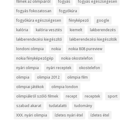
filmek az olimpiáról
fogyás
fogyás egészségesen
fogyás fokozatosan
fogyókúra
fogyókúra egészségesen
fényképező
google
kalória
kalória vesztés
kiemelt
lakberendezés
lakberendezési kiegészítő
lakberendezési kiegészítők
londoni olimpia
nokia
nokia 808 pureview
nokia fényképezőgép
nokia okostelefon
nyári olimpia
nyári receptek
okostelefon
olimpia
olimpia 2012
olimpia film
olimpiai játékok
olimpia london
olimpiákról szóló filmek
recept
receptek
sport
szabad akarat
tudatalatti
tudomány
XXX. nyári olimpia
ízletes nyári étel
ízletes étel