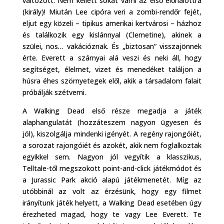
változott. Nem kellett sokat várni az első élőhalottra
(király)! Miután Lee cipóra veri a zombi-rendőr fejét,
eljut egy közeli – tipikus amerikai kertvárosi – házhoz
és találkozik egy kislánnyal (Clemetine), akinek a
szülei, nos… vakációznak. És „biztosan” visszajönnek
érte. Everett a szárnyai alá veszi és neki áll, hogy
segítséget, élelmet, vizet és menedéket találjon a
húsra éhes szörnyetegek elől, akik a társadalom falait
próbálják szétverni.
A Walking Dead első része megadja a játék
alaphangulatát (hozzáteszem nagyon ügyesen és
jól), kiszolgálja mindenki igényét. A regény rajongóiét,
a sorozat rajongóiét és azokét, akik nem foglalkoztak
egyikkel sem. Nagyon jól vegyítik a klasszikus,
Telltale-től megszokott point-and-click játékmódot és
a Jurassic Park akció alapú játékmenetét. Míg az
utóbbinál az volt az érzésünk, hogy egy filmet
irányítunk játék helyett, a Walking Dead esetében úgy
érezheted magad, hogy te vagy Lee Everett. Te