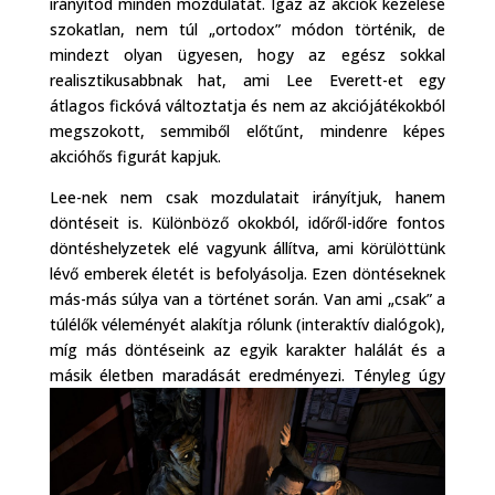
irányítod minden mozdulatát. Igaz az akciók kezelése
szokatlan, nem túl „ortodox” módon történik, de
mindezt olyan ügyesen, hogy az egész sokkal
realisztikusabbnak hat, ami Lee Everett-et egy
átlagos fickóvá változtatja és nem az akciójátékokból
megszokott, semmiből előtűnt, mindenre képes
akcióhős figurát kapjuk.
Lee-nek nem csak mozdulatait irányítjuk, hanem
döntéseit is. Különböző okokból, időről-időre fontos
döntéshelyzetek elé vagyunk állítva, ami körülöttünk
lévő emberek életét is befolyásolja. Ezen döntéseknek
más-más súlya van a történet során. Van ami „csak” a
túlélők véleményét alakítja rólunk (interaktív dialógok),
míg más döntéseink az egyik karakter halálát és a
másik életben maradását
eredményezi. Tényleg úgy