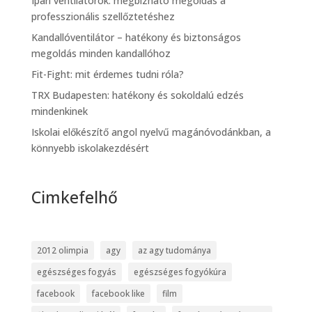
Ipari ventilátorok: megbízható megoldás a
professzionális szellőztetéshez
Kandallóventilátor – hatékony és biztonságos
megoldás minden kandallóhoz
Fit-Fight: mit érdemes tudni róla?
TRX Budapesten: hatékony és sokoldalú edzés
mindenkinek
Iskolai előkészítő angol nyelvű magánóvodánkban, a
könnyebb iskolakezdésért
Cimkefelhő
2012 olimpia
agy
az agy tudománya
egészséges fogyás
egészséges fogyókúra
facebook
facebook like
film